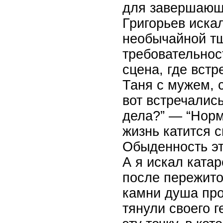
для завершающ
Григорьев искал
необычайной тщ
требовательнос
сцена, где встр
Таня с мужем, 
вот встречались
дела?” — “Норм
жизнь катится 
Обыденность эт
А я искал ката
после пережитой
камни душа про
тянули своего г