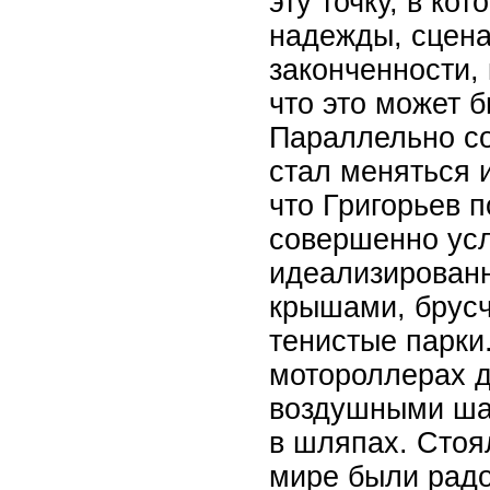
эту точку, в ко
надежды, сцена
законченности,
что это может б
Параллельно со
стал меняться 
что Григорьев 
совершенно усл
идеализированн
крышами, брусч
тенистые парки
мотороллерах д
воздушными ша
в шляпах. Стоя
мире были радо