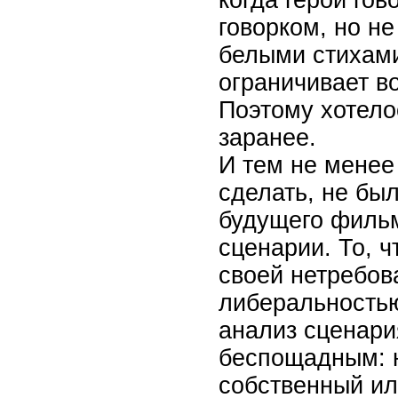
когда герои го
говорком, но н
белыми стихам
ограничивает в
Поэтому хотело
заранее.
И тем не менее 
сделать, не бы
будущего филь
сценарии. То, ч
своей нетребов
либеральностью
анализ сценари
беспощадным: н
собственный ил