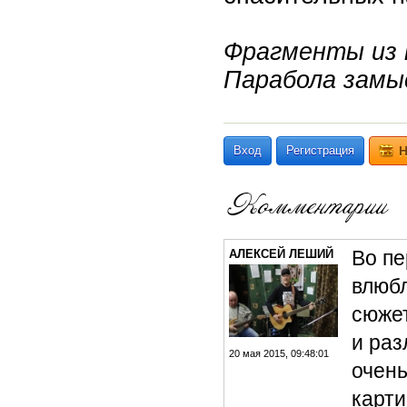
Фрагменты из к
Парабола замыс
Вход
Регистрация
Н
Во пе
АЛЕКСЕЙ ЛЕШИЙ
влюбл
сюжет
и раз
20 мая 2015, 09:48:01
очень
карти