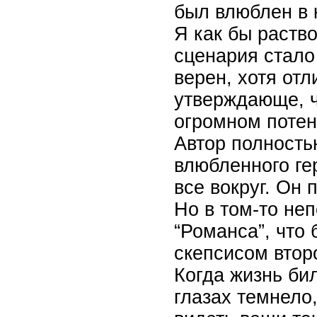
был влюблен в 
Я как бы раств
сценария стал
верен, хотя от
утверждающе, ч
огромном потен
Автор полность
влюбленного ге
все вокруг. Он 
Но в том-то не
“Романса”, что
скепсисом второ
Когда жизнь бил
глазах темнело