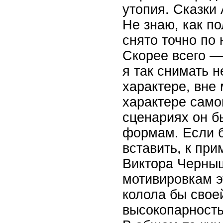
утопия. Сказки
Не знаю, как п
снято точно по
Скорее всего —
я так снимать н
характере, вне
характере само
сценариях он 
формам. Если б
вставить, к при
Виктора Черныш
мотивировкам э
колола бы свое
высокопарност