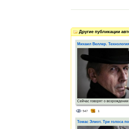
Другие публикации авт
Михаил Веллер. Технология
Сейчас говорят о возрождении
рассказа, о повышении интере
547
1
после долгого перерыва. Расцв
советского рассказа приходитс
Томас Элиот. Три голоса п
двадцатые (Бабель, Иванов, З
затем шестидесятые (Казаков,