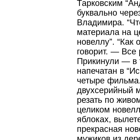
Тарковским “Ан
буквально через
Владимира. “Чт
материала на ц
новеллу”. “Как
говорит. — Все 
Прикинули — в 
напечатан в “И
четыре фильма.
двухсерийный м
резать по живо
целиком новелл
яблоках, вылет
прекрасная нов
мужиков из дере