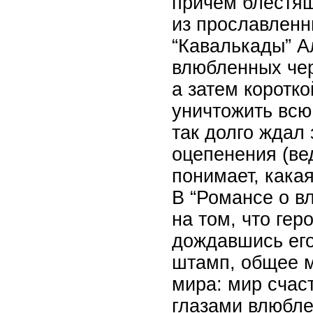
причем блестящ
из прославленн
“Кавалькады” А
влюбленных чере
а затем коротк
уничтожить всю
так долго ждал 
оцепенения (вед
понимает, какая
В “Романсе о в
на том, что гер
дождавшись его
штамп, общее м
мира: мир счас
глазами влюбле