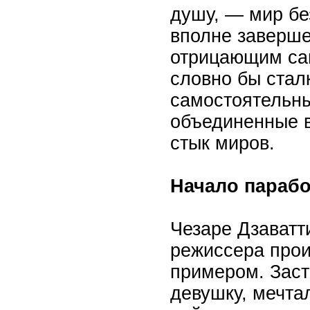
душу, — мир бе
вполне заверш
отрицающим сам
словно бы стал
самостоятельны
объединенные в
стык миров.
Начало параб
Чезаре Дзаватт
режиссера про
примером. Зас
девушку, мечтал