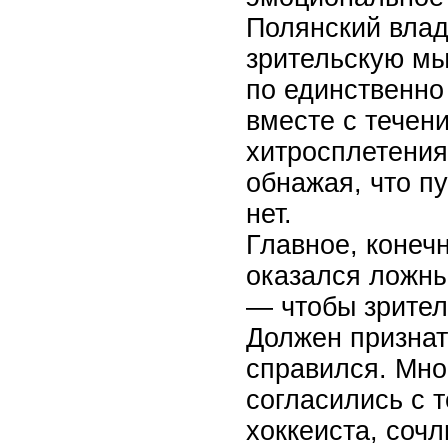
Полянский влад
зрительскую мы
по единственно
вместе с течен
хитросплетениям
обнажая, что п
нет.
Главное, конечн
оказался ложны
— чтобы зрител
Должен признать
справился. Мног
согласились с 
хоккеиста, соч