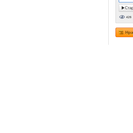
Ста
426
Нра