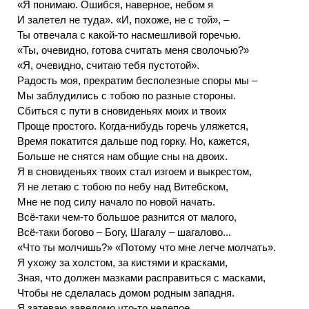
«Я понимаю. Ошибся, наверное, небом я
И залетел не туда». «И, похоже, не с той», –
Ты отвечала с какой-то насмешливой горечью.
«Ты, очевидно, готова считать меня сволочью?»
«Я, очевидно, считаю тебя пустотой».
Радость моя, прекратим бесполезные споры мы –
Мы заблудились с тобою по разные стороны.
Сбиться с пути в сновиденьях моих и твоих
Проще простого. Когда-нибудь горечь уляжется,
Время покатится дальше под горку. Но, кажется,
Больше не снятся нам общие сны на двоих.
Я в сновиденьях твоих стал изгоем и выкрестом,
Я не летаю с тобою по небу над Витебском,
Мне не под силу начало по новой начать.
Всё-таки чем-то большое разнится от малого,
Всё-таки богово – Богу, Шагалу – шагалово...
«Что ты молчишь?» «Потому что мне легче молчать».
Я ухожу за холстом, за кистями и красками,
Зная, что должен мазками расправиться с масками,
Чтобы не сделалась домом родным западня.
Я затеваю заведомо что-то нелепое.