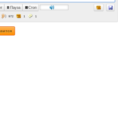
рт
Пауза
Стоп
972
1
1
вится