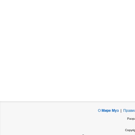
О
Мире Муз
|
Прави
Разр
Copyri