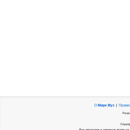
О
Мире Муз
|
Прави
Разр
Copyri
Все авторские и смежные права на