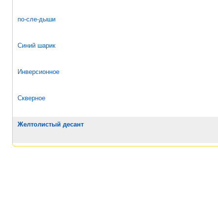
по-сле-дыши
Синий шарик
Инверсионное
Скверное
Желтолистый десант