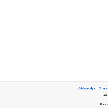
О
Мире Муз
|
Прави
Разр
Copyri