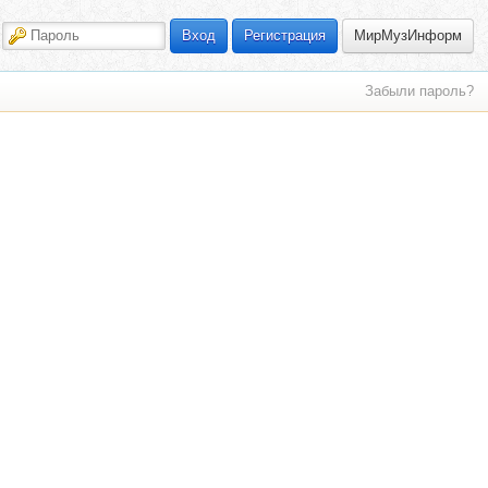
МирМузИнформ
Вход
Регистрация
Забыли пароль?