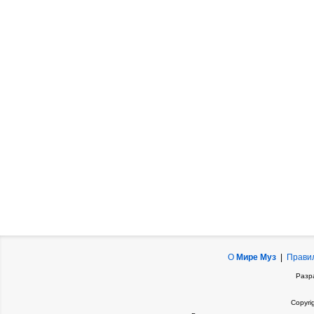
О
Мире Муз
|
Прави
Разр
Copyri