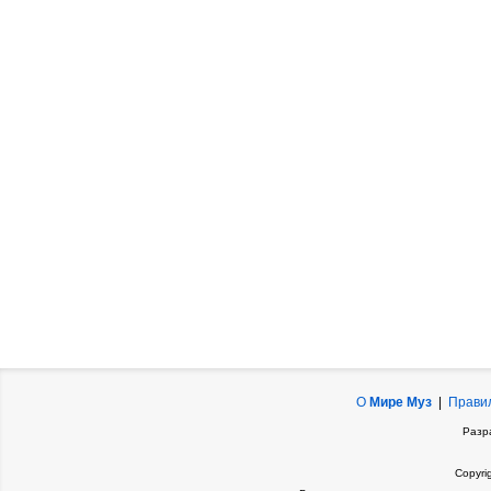
О
Мире Муз
|
Прави
Разр
Copyri