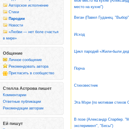
Моё место на кухне (Александ
Авторское исполнение
место на кухне")
Стихи
Веган (Павел Гуданец. "Выбор"
Пародии
Новости
«Любви — нет боле счастья
Исход
в мире»
Цикл пародий «Жили-были дед 
Общение
Личное сообщение
Рекомендовать автора
Порча
Пригласить в сообщество
Стиховестник
Стелла Астрова пишет
Комментарии
Ответные публикации
Эта Мэри (по мотивам стихов 
Рекомендации авторам
В позе (Александр Спарбер. 
Ей пишут
эксперимент", "Бесы")