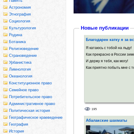
Память
Астрономия
Этнография
Социология
Новые публикации
Культурология
Родина
Благодарен катку я за вс
Ботаника
Я катаюсь с тобой на льду!
Религиоведение
Как прекрасно в России зим
Страноведение
И держу я тебя, как могу!
Урбанистика
Как приятно побыть мне с то
Лимнология
Океанология
Конституционное право
Семейное право
Потребительское право
Административное право
195
Политическая история
Географическое краеведение
Абалакские шахматы
География
История