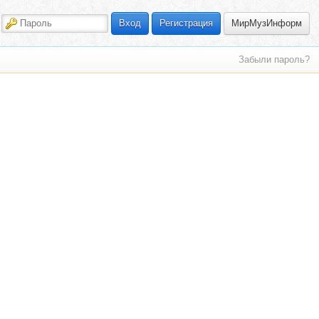
МирМузИнформ
Вход
Регистрация
Забыли пароль?