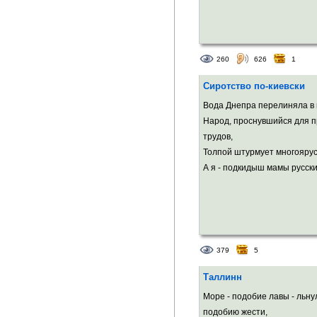
260
626
1
Сиротство по-киевски
Вода Днепра перелиняла в 
Народ, проснувшийся для 
трудов,
Толпой штурмует многояру
А я - подкидыш мамы русских
379
5
Таллинн
Море - подобие лавы - льнул
подобию жести,