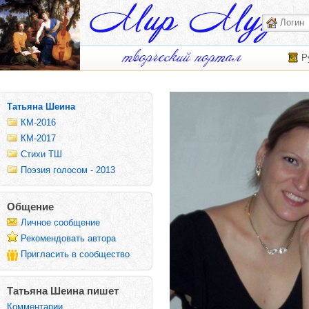
Р
Татьяна Шеина
КМ-2016
КМ-2017
Стихи ТШ
Поэзия голосом - 2013
Общение
Личное сообщение
Рекомендовать автора
Пригласить в сообщество
Татьяна Шеина пишет
Комментарии