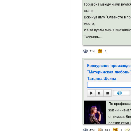
Горизонт между ними гнулс
стали.
Вскинув иглу `Олевисте в п
жесте,
Из-за вуали ливня внезапн
Таллинн....
314
1
Конкурсное произведен
"Материнская любовь"
Татьяна Шеина
По профессии
жизни - неи
оптимист. Вн
поэзии себя 
424
821
1