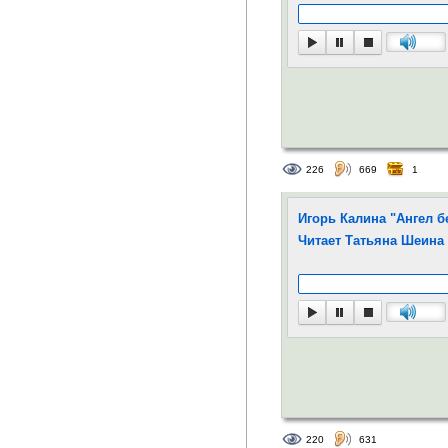
226
669
1
Игорь Калина "Ангел б
Читает Татьяна Шеина
220
631