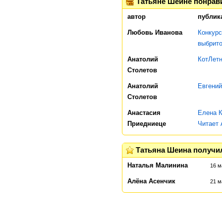
Татьяне Шеине понрав
автор
публик
Любовь Иванова
Конкурс
выбрито
Анатолий
КотЛет
Столетов
Анатолий
Евгений
Столетов
Анастасия
Елена К
Приедниеце
Читает 
Татьяна Шеина получи
Наталья Малинина
16 м
Алёна Асенчик
21 м