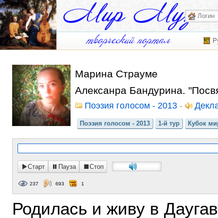
Р
Марина Страуме
Алексанра Бандурина. "Посв
Поэзия голосом - 2013
-
Декл
Поэзия голосом - 2013
1-й тур
Кубок мир
Старт
Пауза
Стоп
237
693
1
Родилась и живу в Дауга