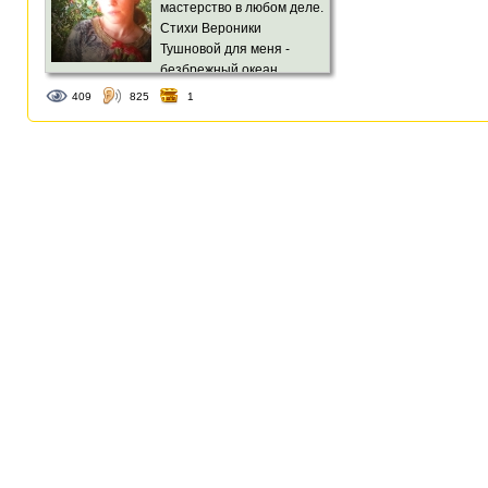
мастерство в любом деле.
Стихи Вероники
Тушновой для меня -
безбрежный океан
женской философии и мудрости.
409
825
1