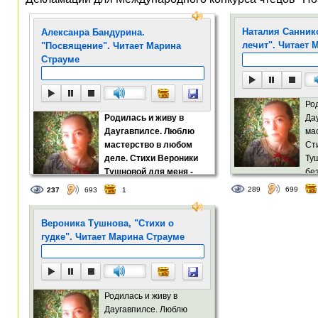
Наталия Санник
Алексанра Бандурина.
лечит". Читает 
"Посвящение". Читает Марина
Страуме
Ро
Родилась и живу в
Да
Даугавпилсе. Люблю
ма
мастерство в любом
Ст
деле. Стихи Вероники
Ту
Тушновой для меня -
бе
безбрежный океан
женской философии 
289
699
237
693
1
женской философии и мудрости.
Вероника Тушнова, "Стихи о
гудке". Читает Марина Страуме
Родилась и живу в
Даугавпилсе. Люблю