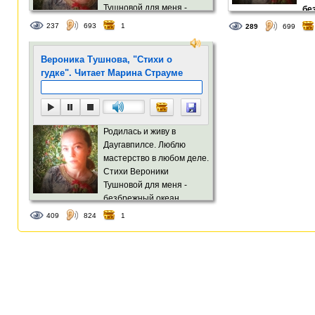
Тушновой для меня -
бе
безбрежный океан
женской философии
237
693
1
289
699
женской философии и мудрости.
Вероника Тушнова, "Стихи о
гудке". Читает Марина Страуме
Родилась и живу в
Даугавпилсе. Люблю
мастерство в любом деле.
Стихи Вероники
Тушновой для меня -
безбрежный океан
женской философии и мудрости.
409
824
1