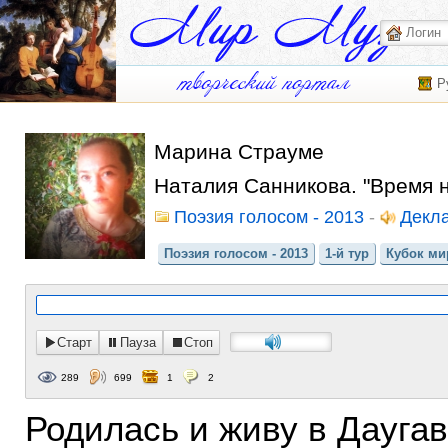
Р
Марина Страуме
Наталия Санникова. "Время 
Поэзия голосом - 2013
-
Декл
Поэзия голосом - 2013
1-й тур
Кубок мир
Старт
Пауза
Стоп
289
699
1
2
Родилась и живу в Дауга