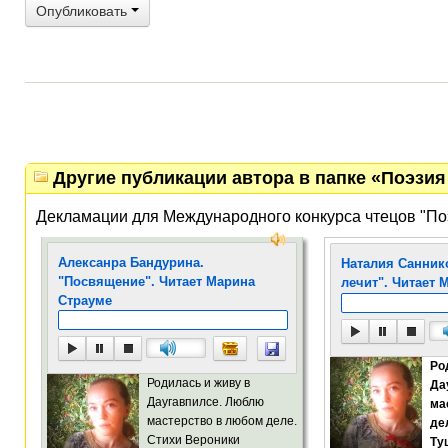
Опубликовать
Другие публикации автора в папке «Поэзия 
Декламации для Международного конкурса чтецов "По
Алексанра Бандурина.
Наталия Санник
"Посвящение". Читает Марина
лечит". Читает 
Страуме
Ро
Родилась и живу в
Да
Даугавпилсе. Люблю
ма
мастерство в любом деле.
де
Стихи Вероники
Ту