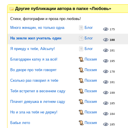
Другие публикации автора в папке «Любовь»
Стихи, фотографии и проза про любовь!
Много женщин, но только одна
Блог
175
На земле жил учитель один
Блог
188
Я приеду к тебе, Айсылу!
Блог
181
Благодарен катку я за всё!
Поэзия
195
Во дворе про тебя говорят
Поэзия
178
Сколько раз говорил я тебе
Поэзия
181
Тебя встретил в весеннем саду
Поэзия
199
Плачет девушка в летнем саду
Поэзия
185
Но и зла на тебя не держу!
Поэзия
184
Бабье лето
Поэзия
185