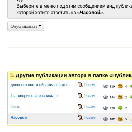
Выберите в меню под этим сообщением вид публик
которой хотите ответить на
«Часовой»
.
Опубликовать
Другие публикации автора в папке «Публи
дневного света обнажилось дно...
Поэзия
319
4
Ты говоришь «проснись...»
Поэзия
344
2
Гость
Поэзия
328
2
Часовой
Поэзия
482
5