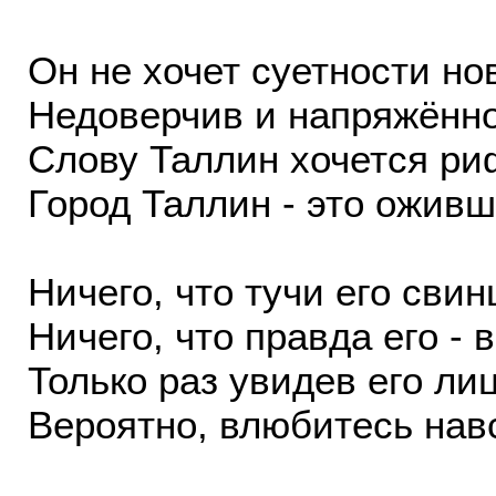
Он не хочет суетности­ но
Недоверчив и напряжё­нно 
Слову Таллин хочется­ р
Город Таллин - это о­живш
Ничего, что тучи его ­сви
Ничего, что правда е­го - в
Только раз увидев ег­о ли
Вероятно, влюбитесь ­нав