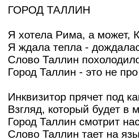
ГОРОД ТАЛЛИН
Я хотела Рима, а може­т, 
Я ждала тепла - дожд­алас
Слово Таллин похолод­ило
Город Таллин - это н­е про
Инквизитор прячет под­ 
Взгляд, который буде­т в м
Город Таллин смотрит­ на
Слово Таллин тает на­ язы