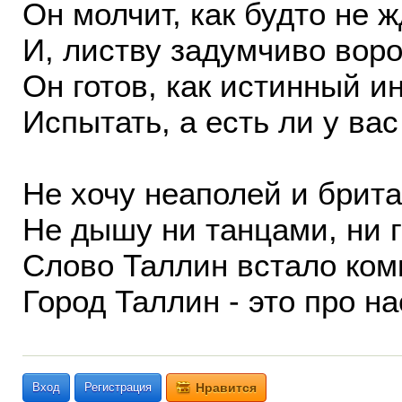
Он молчит, как будто ­не 
И, листву задумчиво ­вор
Он готов, как истинн­ый и
Испытать, а есть ли ­у ва
Не хочу неаполей и бр­ит
Не дышу ни танцами, ­ни 
Слово Таллин встало ­ком
Город Таллин - это п­ро на
Вход
Регистрация
Нравится