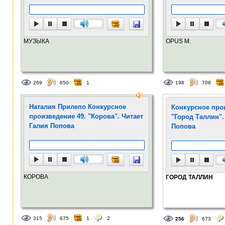
МУЗЫКА
OPUS M.
269
650
1
198
708
Наталия Прилепо Конкурсное
Конкурсное про
произведение 49. "Корова". Читает
"Город Таллин".
Галия Попова
Попова
КОРОВА
ГОРОД ТАЛЛИН
315
675
1
2
256
673