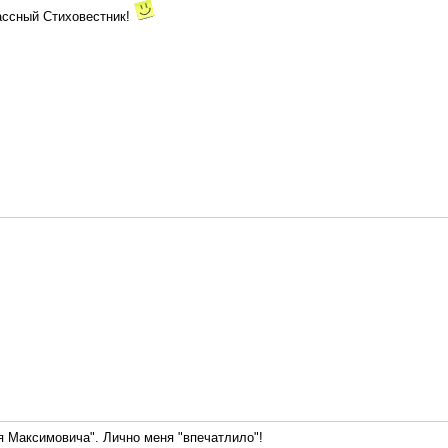
лассный Стиховестник!
я Максимовича". Лично меня "впечатлило"!