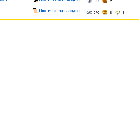
337
2
Поэтическая пародия
570
8
3
О
Мире Муз
|
Правила портала
|
Помощь
|
Новости
|
Письмо ад
Разработчик и руководитель портала –
Павел Гуданец
Редактор портала –
Стелла Астрова