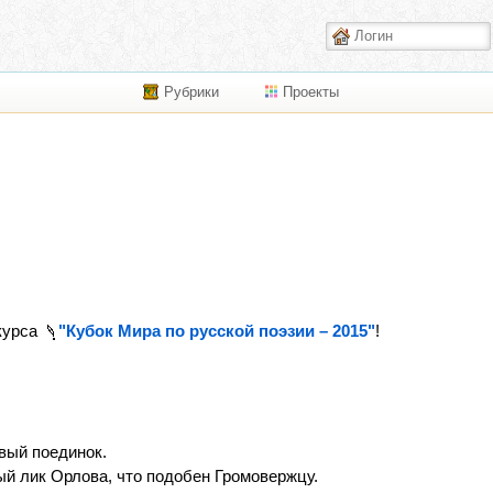
Рубрики
Проекты
курса
"Кубок Мира по русской поэзии – 2015"
!
вый поединок.
ый лик Орлова, что подобен Громовержцу.