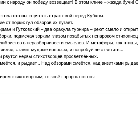
нии к народу он победу возвещает! В этом кличе – жажда бучи! 
 стола готовы спрятать страх свой перед Кубком.
от порки: гул обзоров их пугает.
ерман и Гутковский – два оракула турнира – реют смело и откры
борки, подмечая зорким глазом позабытых ненароком стихописц
либристов в неразборчивости смыслов. И метафоры, как птицы,
являя, ставит мудрые вопросы, и попробуй не ответить...
 и рвутся нервы стихотворцев просветлённых.
смеётся, и рыдает... Над обзорами смеётся, над визитками рыдае
иром стихотворным; то зовёт пророк поэтов: