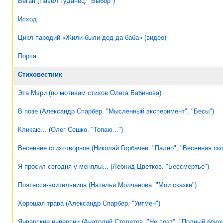
Веган (Павел Гуданец. "Выбор")
Исход
Цикл пародий «Жили-были дед да баба» (видео)
Порча
Стиховестник
Эта Мэри (по мотивам стихов Олега Бабинова)
В позе (Александр Спарбер. "Мысленный эксперимент", "Бесы")
Кликаю... (Олег Сешко. "Топаю...")
Весеннее стихотворное (Николай Горбачев. "Палео", "Весенняя ск
Я просил сегодня у менялы... (Леонид Цветков. "Бессмертье")
Поэтесса-воительница (Наталья Молчанова. "Мои сказки")
Хорошая трава (Александр Спарбер. "Уитмен")
Январские инверсии (Анатолий Столетов. "Не поэт", "Полный блюх