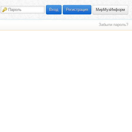
МирМузИнформ
Вход
Регистрация
Забыли пароль?