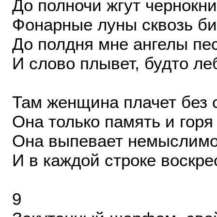
До полночи жгут чернокн
Фонарные луны сквозь би
До полдня мне ангелы пе
И слово плывет, будто ле
Там женщина плачет без с
Она только память и горя
Она выпевает немыслимо
И в каждой строке воскр
9