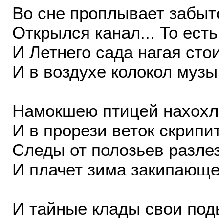
Во сне проплывает забыт
Открылся канал... То ест
И Летнего сада нагая стои
И в воздухе колокол музы
Намокшею птицей нахохл
И в прорези веток скрипит
Следы от полозьев разлез
И плачет зима закипающей
И тайные клады свои под