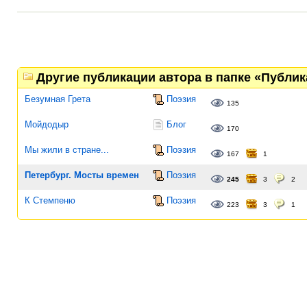
Другие публикации автора в папке «Публи
Безумная Грета
Поэзия
135
Мойдодыр
Блог
170
Мы жили в стране...
Поэзия
167
1
Петербург. Мосты времен
Поэзия
245
3
2
К Стемпеню
Поэзия
223
3
1