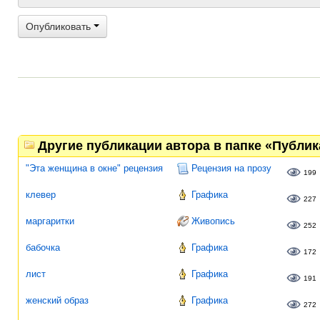
Опубликовать
Другие публикации автора в папке «Публи
"Эта женщина в окне" рецензия
Рецензия на прозу
199
клевер
Графика
227
маргаритки
Живопись
252
бабочка
Графика
172
лист
Графика
191
женский образ
Графика
272