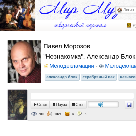
Р
Павел Морозов
"Незнакомка". Александр Бло
Мелодекламации
-
Мелодекла
александр блок
серебряный век
незнако
Старт
Пауза
Стоп
700
1021
6
5