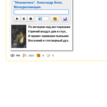
"Незнакомка". Александр Блок.
И шкуру его украша
Мелодекламация.
С которым равнятьс
луна,
Дробясь и качаясь н
Вдали он подобен ц
По вечерам над ресторанами
корабля,
Горячий воздух дик и глух,
И бег его плавен, к
И правит окриками пьяными
полет.
Весенний и тлетворный дух.
Я знаю, что много ч
Когда на закате он 
грот.
700
1021
6
5
Я знаю веселые ска
стран
Про чёрную деву, пр
вождя,
Но ты слишком долг
туман,
Ты верить не хочешь
дождя.
И как я тебе расска