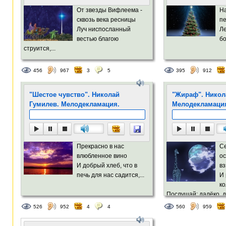
От звезды Вифлеема -
Н
сквозь века ресницы
пе
Луч ниспосланный
Ле
вестью благою
бо
струится,...
456
967
3
5
395
912
"Шестое чувство". Николай
"Жираф". Никол
Гумилев. Мелодекламация.
Мелодекламаци
Прекрасно в нас
Се
влюбленное вино
ос
И добрый хлеб, что в
вз
печь для нас садится,...
И 
ко
Послушай: далёко, д
Изысканный бродит
526
952
4
4
560
959
Ему грациозная стро