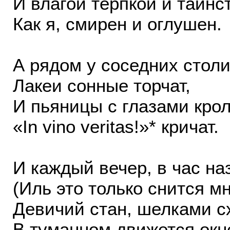
И влагой терпкой и таинс
Как я, смирен и оглушен.
А рядом у соседних стол
Лакеи сонные торчат,
И пьяницы с глазами кро
«In vino veritas!»* кричат.
И каждый вечер, в час на
(Иль это только снится м
Девичий стан, шелками с
В туманном движется окн