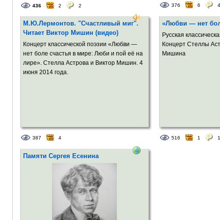
376
6
436
2
2
М.Ю.Лермонтов. "Счастливый миг".
«Любви — нет бол
Читает Виктор Мишин (видео)
Русская классическа
Концерт классической поэзии «Любви —
Концерт Стеллы Аст
нет боле счастья в мире: Люби и пой её на
Мишина
лире». Стелла Астрова и Виктор Мишин. 4
июня 2014 года.
387
4
516
1
Памяти Сергея Есенина