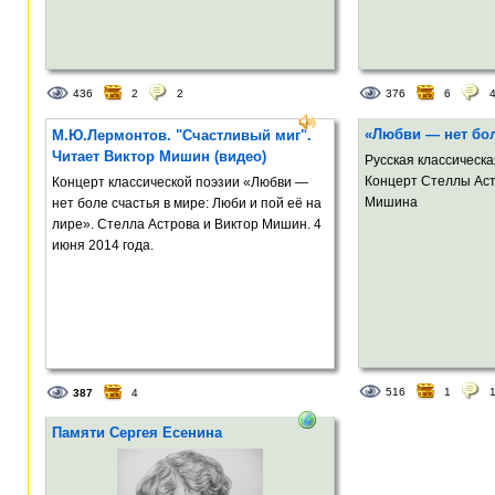
Спектакль для всей семьи.
Вход по пригласительным...
436
2
2
376
6
«Любви — нет бол
М.Ю.Лермонтов. "Счастливый миг".
Читает Виктор Мишин (видео)
Русская классическа
Концерт Стеллы Аст
Концерт классической поэзии «Любви —
Мишина
нет боле счастья в мире: Люби и пой её на
лире». Стелла Астрова и Виктор Мишин. 4
июня 2014 года.
516
1
387
4
Памяти Сергея Есенина