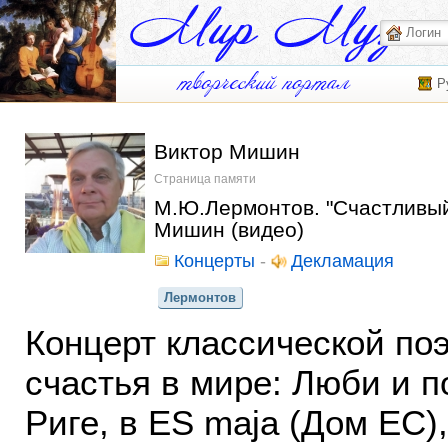
Р
Виктор Мишин
Страница памяти
М.Ю.Лермонтов. "Счастливый
Мишин (видео)
Концерты
-
Декламация
Лермонтов
Концерт классической по
счастья в мире: Люби и п
Риге, в ES maja (Дом ЕС)