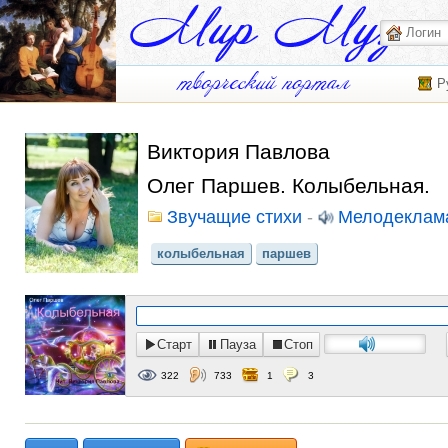
Р
Виктория Павлова
Олег Паршев. Колыбельная.
Звучащие стихи
-
Мелодеклам
колыбельная
паршев
Старт
Пауза
Стоп
322
733
1
3