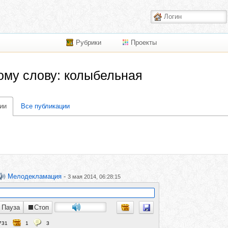
Рубрики
Проекты
ому слову: колыбельная
ии
Все публикации
Мелодекламация
-
3 мая 2014, 06:28:15
Пауза
Стоп
731
1
3