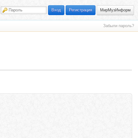
МирМузИнформ
Вход
Регистрация
Забыли пароль?