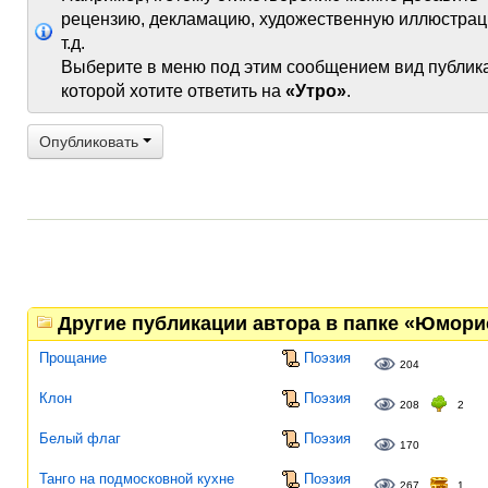
рецензию, декламацию, художественную иллюстрац
т.д.
Выберите в меню под этим сообщением вид публик
которой хотите ответить на
«Утро»
.
Опубликовать
Другие публикации автора в папке «Юмори
Прощание
Поэзия
204
Клон
Поэзия
208
2
Белый флаг
Поэзия
170
Танго на подмосковной кухне
Поэзия
267
1