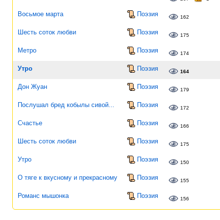
Восьмое марта
Поэзия
162
Шесть соток любви
Поэзия
175
Метро
Поэзия
174
Утро
Поэзия
164
Дон Жуан
Поэзия
179
Послушал бред кобылы сивой...
Поэзия
172
Счастье
Поэзия
166
Шесть соток любви
Поэзия
175
Утро
Поэзия
150
О тяге к вкусному и прекрасному
Поэзия
155
Романс мышонка
Поэзия
156