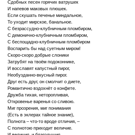
Сдобных песен горячих ватрушек
И напевов маковых плюшек.
Если скушать печенье миндальное,
То уходит мирское, банальное.
С безрассудно-клубничным пломбиром,
С демонично-клубничным пломбиром,
С беспощадно-клубничным пломбиром
Воспарить бы над суетным миром!
Скоро-скоро добрые слоники
Затрубят на твоём подоконнике,
И восславят капустный пирог,
Необузданно-вкусный пирог.
Друг есть друг, он смолчит о диете,
Романтично вздохнёт о конфете.
Дружба тихая, неторопливая,
Откровенье варенья со сливою.
Миг прозрения, миг понимания
(Есть в эклерах тайное знание),
Полнота – что-то вроде отличия, –
С полнотою приходит величие.
И величия, и благодушия