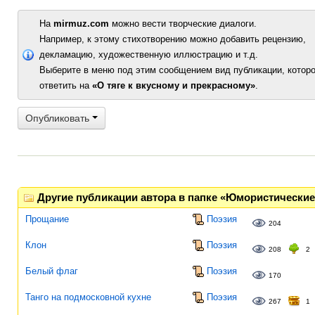
На
mirmuz.com
можно вести творческие диалоги.
Например, к этому стихотворению можно добавить рецензию,
декламацию, художественную иллюстрацию и т.д.
Выберите в меню под этим сообщением вид публикации, которо
ответить на
«О тяге к вкусному и прекрасному»
.
Опубликовать
Другие публикации автора в папке «Юмористические
Прощание
Поэзия
204
Клон
Поэзия
208
2
Белый флаг
Поэзия
170
Танго на подмосковной кухне
Поэзия
267
1