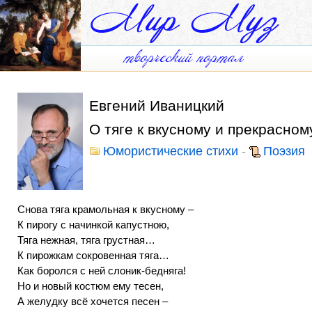
Евгений Иваницкий
О тяге к вкусному и прекрасном
Юмористические стихи
-
Поэзия
Снова тяга крамольная к вкусному –
К пирогу с начинкой капустною,
Тяга нежная, тяга грустная…
К пирожкам сокровенная тяга…
Как боролся с ней слоник-бедняга!
Но и новый костюм ему тесен,
А желудку всё хочется песен –