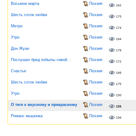
Восьмое марта
Поэзия
162
Шесть соток любви
Поэзия
175
Метро
Поэзия
174
Утро
Поэзия
164
Дон Жуан
Поэзия
179
Послушал бред кобылы сивой...
Поэзия
172
Счастье
Поэзия
166
Шесть соток любви
Поэзия
175
Утро
Поэзия
150
О тяге к вкусному и прекрасному
Поэзия
155
Романс мышонка
Поэзия
156