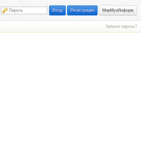
МирМузИнформ
Вход
Регистрация
Забыли пароль?