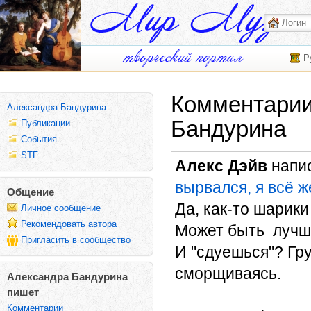
Р
Комментарии
Александра Бандурина
Бандурина
Публикации
События
STF
Алекс Дэйв
напис
вырвался, я всё ж
Общение
Да, как-то шарики
Личное сообщение
Рекомендовать автора
Может быть лучше
Пригласить в сообщество
И "сдуешься"? Гр
сморщиваясь.
Александра Бандурина
пишет
Комментарии