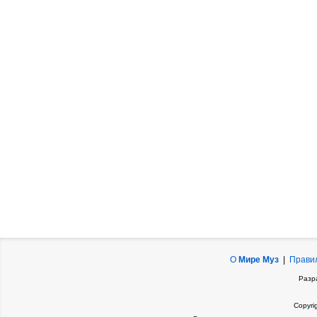
О
Мире Муз
|
Прави
Разр
Copyri