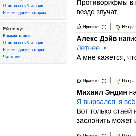
Противорифмы в п
Ответные публикации
везде звучат.
Рекомендации авторам
|
Нравится (1)
Не нрав
Ей пишут
Комментарии
Алекс Дэйв
напис
Ответные публикации
Летнее
•
Рекомендации авторов
А мне кажется, чт
Читатели
|
Нравится (1)
Не нрав
Михаил Эндин
на
Я вырвался, я всё
Вот только стаей 
заслонить может и
|
Нравится (1)
Не нрав