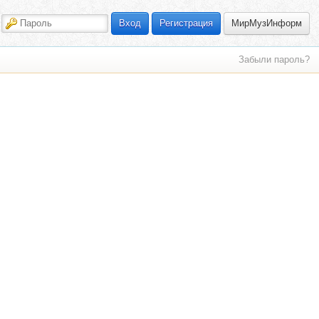
МирМузИнформ
Вход
Регистрация
Забыли пароль?