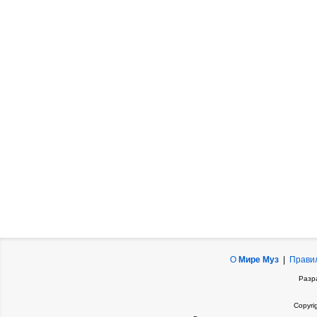
О
Мире Муз
|
Прави
Разр
Copyri