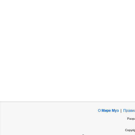
О
Мире Муз
|
Прави
Разр
Copyri