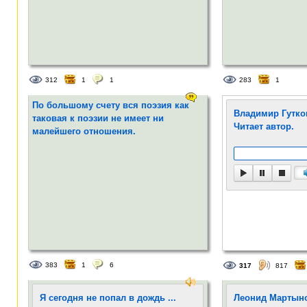
312
1
1
283
1
По большому счету вся поэзия как
Владимир Гутко
таковая к поэзии не имеет ни
Читает автор.
малейшего отношения.
383
1
6
317
817
Я сегодня не попал в дождь ...
Леонид Мартыно