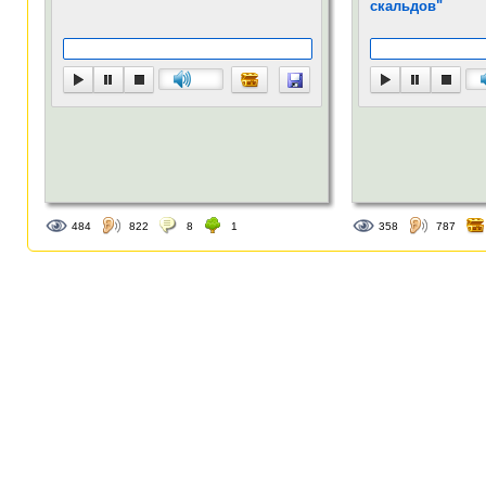
скальдов"
484
822
8
1
358
787