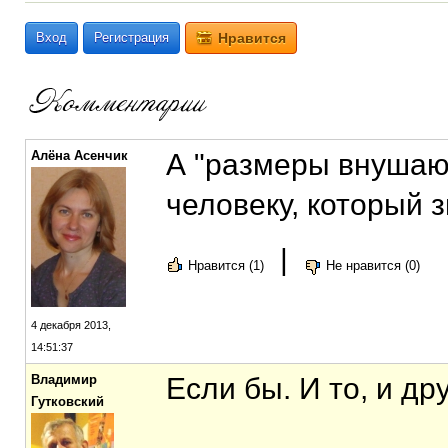
Вход
Регистрация
Нравится
Алёна Асенчик
А "размеры внушают
человеку, который з
|
Нравится (1)
Не нравится (0)
4 декабря 2013,
14:51:37
Владимир
Если бы. И то, и дру
Гутковский