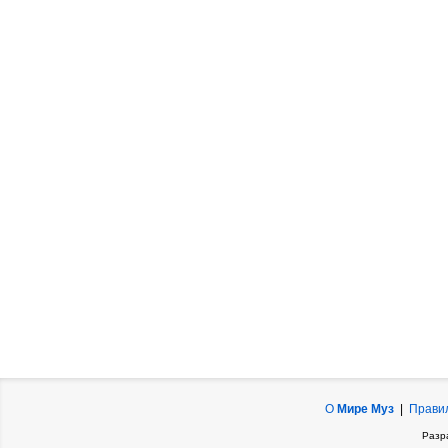
О
Мире Муз
|
Прави
Разр