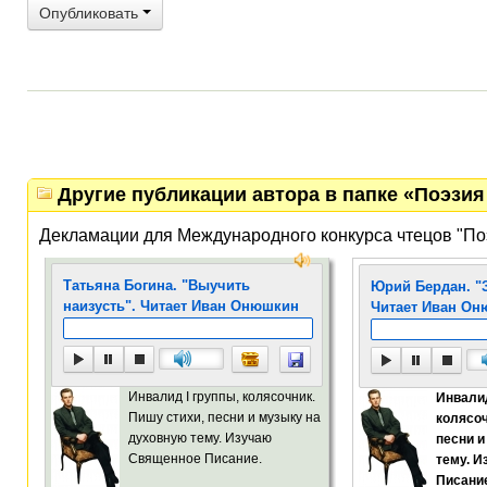
Опубликовать
Другие публикации автора в папке «Поэзия 
Декламации для Международного конкурса чтецов "По
Татьяна Богина. "Выучить
Юрий Бердан. "З
наизусть". Читает Иван Онюшкин
Читает Иван О
Инвалид I группы, колясочник.
Инвалид
Пишу стихи, песни и музыку на
колясоч
духовную тему. Изучаю
песни и
Священное Писание.
тему. 
Писани