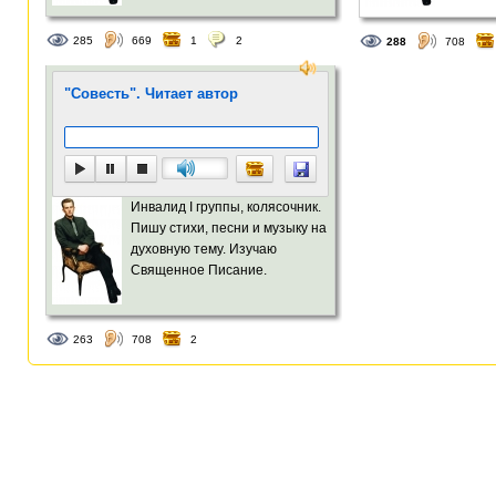
285
669
1
2
288
708
"Совесть". Читает автор
Инвалид I группы, колясочник.
Пишу стихи, песни и музыку на
духовную тему. Изучаю
Священное Писание.
263
708
2