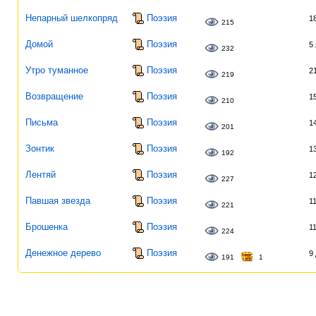
Непарный шелкопряд
Поэзия
1
215
Домой
Поэзия
5
232
Утро туманное
Поэзия
2
219
Возвращение
Поэзия
1
210
Письма
Поэзия
1
201
Зонтик
Поэзия
1
192
Лентяй
Поэзия
1
227
Павшая звезда
Поэзия
1
221
Брошенка
Поэзия
1
224
Денежное дерево
Поэзия
9
191
1