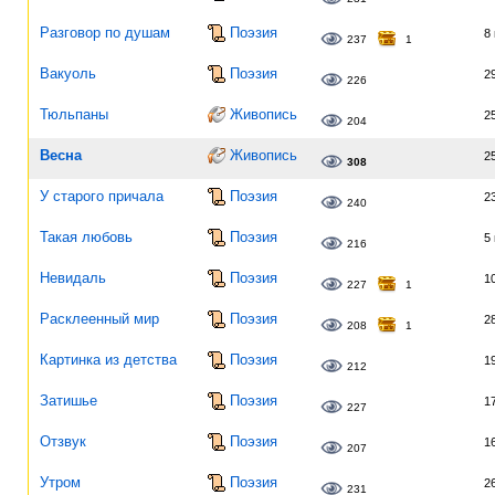
Разговор по душам
Поэзия
8
237
1
Вакуоль
Поэзия
2
226
Тюльпаны
Живопись
2
204
Весна
Живопись
2
308
У старого причала
Поэзия
2
240
Такая любовь
Поэзия
5
216
Невидаль
Поэзия
1
227
1
Расклеенный мир
Поэзия
2
208
1
Картинка из детства
Поэзия
1
212
Затишье
Поэзия
1
227
Отзвук
Поэзия
1
207
Утром
Поэзия
2
231