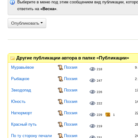
Выберите в меню под этим сообщением вид публикации, которо
ответить на
«Весна»
.
Опубликовать
Другие публикации автора в папке «Публикации»
Муравьёвое
Поэзия
9
218
Рыбацкое
Поэзия
2
247
Звездопад
Поэзия
1
226
Юность
Поэзия
1
222
Натюрморт
Поэзия
2
229
1
Красный путь
Поэзия
2
219
По ту сторону печали
Поэзия
2
231