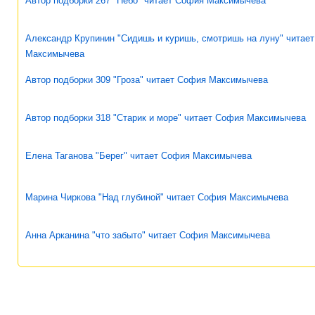
Автор подборки 267 "Небо" читает София Максимычева
Александр Крупинин "Сидишь и куришь, смотришь на луну" читае
Максимычева
Автор подборки 309 "Гроза" читает София Максимычева
Автор подборки 318 "Старик и море" читает София Максимычева
Елена Таганова "Берег" читает София Максимычева
Марина Чиркова "Над глубиной" читает София Максимычева
Анна Арканина "что забыто" читает София Максимычева