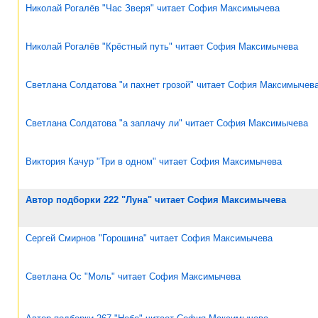
Николай Рогалёв "Час Зверя" читает София Максимычева
Николай Рогалёв "Крёстный путь" читает София Максимычева
Светлана Солдатова "и пахнет грозой" читает София Максимычев
Светлана Солдатова "а заплачу ли" читает София Максимычева
Виктория Качур "Три в одном" читает София Максимычева
Автор подборки 222 "Луна" читает София Максимычева
Сергей Смирнов "Горошина" читает София Максимычева
Светлана Ос "Моль" читает София Максимычева