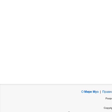
О
Мире Муз
|
Прави
Разр
Copyri