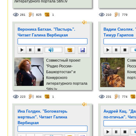
литературного портала Stihi.lv
281
825
1
210
779
Вероника Батхан. "Пастырь".
Вадим Смоляк. "
Читает Галина Вербицкая
Тимур Гарипов
Совместный проект
Совм
"Радио России-
Росс
Башкортостан" и
Конк
Конкурсного
порта
литературного портала
Stihi.lv
223
804
1
231
774
Ина Голдин. "Богоматерь
Андрей Кац. "Д
мертвых". Читает Галина
по-птичьи". Чит
Вербицкая