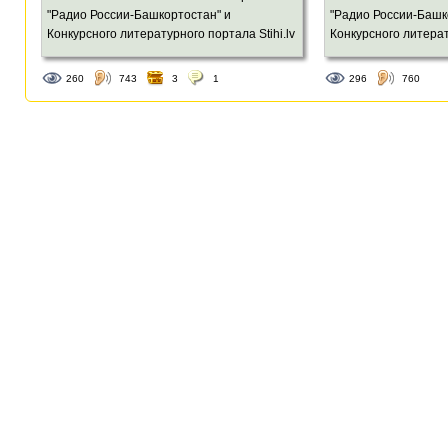
"Радио России-Башкортостан" и
"Радио России-Башк
Конкурсного литературного портала Stihi.lv
Конкурсного литерат
260
743
3
1
296
760