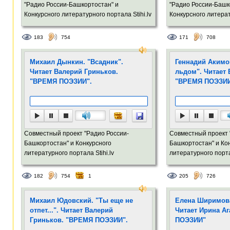
"Радио России-Башкортостан" и
"Радио России-Башк
Конкурсного литературного портала Stihi.lv
Конкурсного литерат
183
754
171
708
Михаил Дынкин. "Всадник".
Геннадий Акимо
Читает Валерий Гриньков.
льдом". Читает 
"ВРЕМЯ ПОЭЗИИ".
"ВРЕМЯ ПОЭЗИИ
Совместный проект "Радио России-
Совместный проект 
Башкортостан" и Конкурсного
Башкортостан" и Ко
литературного портала Stihi.lv
литературного портал
182
754
1
205
726
Михаил Юдовский. "Ты еще не
Елена Ширимова.
отпет...". Читает Валерий
Читает Ирина А
Гриньков. "ВРЕМЯ ПОЭЗИИ".
ПОЭЗИИ"