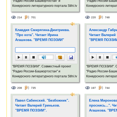
"Радио России-Башкортостан" и
"Радио России-Башк
Конкурсного литературного портала Stihi.lv
Конкурсного литерат
214
701
220
748
Клавдия Смирягина-Дмитриева.
Александр Габри
"Про кота". Читает Ирина
Читает Валерий
Агашкова. "ВРЕМЯ ПОЭЗИИ"
"ВРЕМЯ ПОЭЗИИ
"ВРЕМЯ ПОЭЗИИ". Совместный проект
"ВРЕМЯ ПОЭЗИИ". С
"Радио России-Башкортостан" и
"Радио России-Башк
Конкурсного литературного портала Stihi.lv
Конкурсного литерат
208
735
197
744
Павел Сабинский. "Безбожник".
Елена Миронова
Читает Валерий Гриньков.
проснись...". Ч
"ВРЕМЯ ПОЭЗИИ".
Агашкова. "ВР