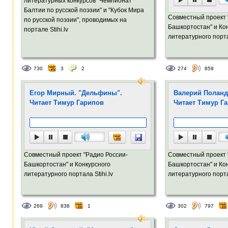
литературных конкурсов "Чемпионат
Балтии по русской поэзии" и "Кубок Мира
Совместный проект 
по русской поэзии", проводимых на
Башкортостан" и Ко
портале Stihi.lv
литературного портал
730
3
2
274
859
Егор Мирный. "Дельфины".
Валерий Поланд
Читает Тимур Гарипов
Читает Тимур Г
Совместный проект "Радио России-
Совместный проект 
Башкортостан" и Конкурсного
Башкортостан" и Ко
литературного портала Stihi.lv
литературного портал
269
838
1
302
797