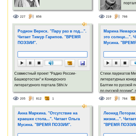
портала
227
856
219
766
Родион Вереск. "Пару раз в год...".
Марина Немарска
Читает Тимур Гарипов. "ВРЕМЯ
это солнце...". 
ПОЭЗИИ".
Мусина. "ВРЕМ
Совместный проект "Радио России-
Стихи лауреатов М
Башкортостан" и Конкурсного
литературных конку
литературного портала Stihi.lv
Балтии по русской п
по русской поэзии",
портале Stihi.lv
205
812
1
207
764
Анна Маркина. "Отсутствие на
Леонид Поторак.
краешке стола...". Читает Ольга
жизни...". Чита
Мусина. "ВРЕМЯ ПОЭЗИИ".
"ВРЕМЯ ПОЭЗИИ