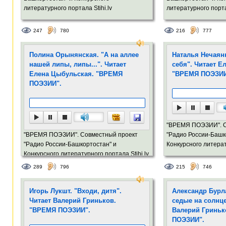
литературного портала Stihi.lv
литературного портал
247
780
216
777
Полина Орынянская. "А на аллее
Наталья Нечаян
нашей липы, липы...". Читает
себя". Читает Е
Елена Цыбульская. "ВРЕМЯ
"ВРЕМЯ ПОЭЗИИ
ПОЭЗИИ".
"ВРЕМЯ ПОЭЗИИ". С
"ВРЕМЯ ПОЭЗИИ". Совместный проект
"Радио России-Башк
"Радио России-Башкортостан" и
Конкурсного литерат
Конкурсного литературного портала Stihi.lv
289
796
215
746
Игорь Лукшт. "Входи, дитя".
Александр Бурл
Читает Валерий Гриньков.
седые на солнце.
"ВРЕМЯ ПОЭЗИИ".
Валерий Гриньк
ПОЭЗИИ".