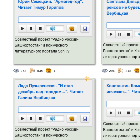
Юрий Семецкий. "Армагед-год".
Светлана Дильд
Читает Тимур Гарипов
рейсов не будет.
Вербицкая
Совместный проект "Радио России-
Совместный проект 
Башкортостан" и Конкурсного
Башкортостан" и Ко
литературного портала Stihi.lv
литературного портал
272
835
1
294
818
Лада Пузыревская. "И стал
Константин Кома
декабрь над городом...". Читает
исчезает...". Чи
Галина Вербицкая
Совместный проект 
Совместный проект "Радио России-
Башкортостан" и Ко
Башкортостан" и Конкурсного
литературного портал