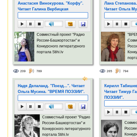
Анастасия Винокурова. "Корфу".
Лана Степанова.
Читает Галина Вербицкая
Читает Ольга М
Совместный проект "Радио
"ВРЕ
России-Башкортостан" и
Совм
Конкурсного литературного
Росс
портала Stihi.lv
Конк
порта
209
789
265
794
Надя Делаланд. "Поезд...". Читает
Кирилл Табишев
Ольга Мусина. "ВРЕМЯ ПОЭЗИИ".
Читает Тимур Г
ПОЭЗИИ".
Совместный проект "Радио
Совмес
России-Башкортостан" и
России
Конкурсного литературного
Конкур
портала Stihi.lv