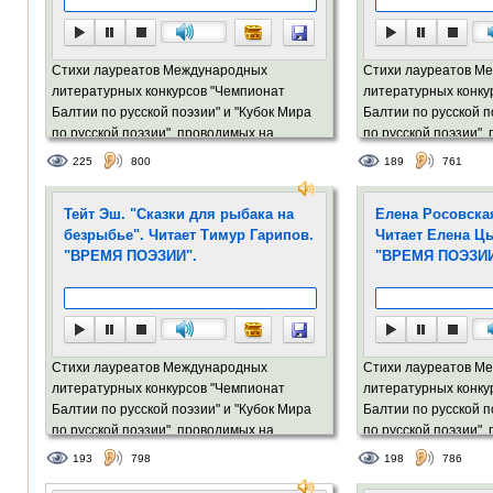
Стихи лауреатов Международных
Стихи лауреатов М
литературных конкурсов "Чемпионат
литературных конку
Балтии по русской поэзии" и "Кубок Мира
Балтии по русской п
по русской поэзии", проводимых на
по русской поэзии",
портале Stihi.lv
портале Stihi.lv
225
800
189
761
Тейт Эш. "Сказки для рыбака на
Елена Росовска
безрыбье". Читает Тимур Гарипов.
Читает Елена Ц
"ВРЕМЯ ПОЭЗИИ".
"ВРЕМЯ ПОЭЗИИ
Стихи лауреатов Международных
Стихи лауреатов М
литературных конкурсов "Чемпионат
литературных конку
Балтии по русской поэзии" и "Кубок Мира
Балтии по русской п
по русской поэзии", проводимых на
по русской поэзии",
портале Stihi.lv
портале Stihi.lv
193
798
198
786