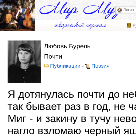
Р
Любовь Бурель
Почти
Публикации
-
Поэзия
Я дотянулась почти до не
так бывает раз в год, не 
Миг - и закину в тучу нево
нагло взломаю черный ящ