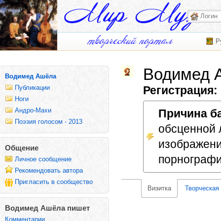
Р
Водимед 
Водимед Ашёла
Публикации
Регистрация:
Ноги
Андро-Махи
Причина б
Поэзия голосом - 2013
обсценной л
изображени
Общение
порнографи
Личное сообщение
Рекомендовать автора
Пригласить в сообщество
Визитка
Творческая
Водимед Ашёла пишет
Комментарии