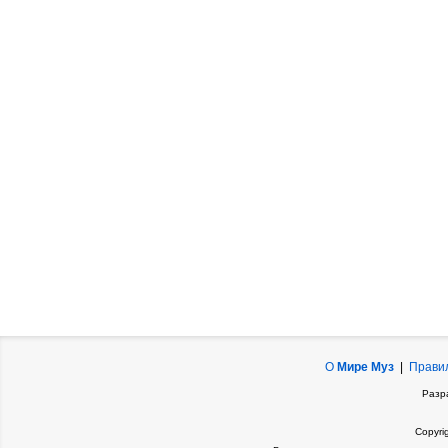
О
Мире Муз
|
Прави
Разр
Copyri