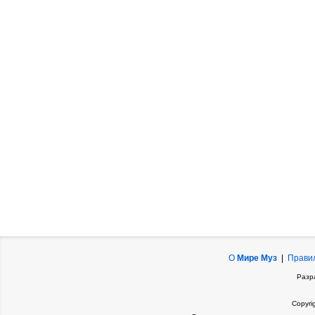
О
Мире Муз
|
Прави
Разр
Copyri