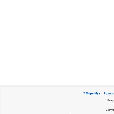
О
Мире Муз
|
Прави
Разр
Copyri