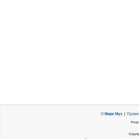
О
Мире Муз
|
Прави
Разр
Copyri