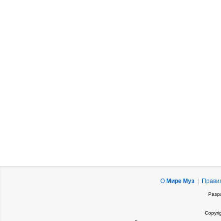
О
Мире Муз
|
Прави
Разр
Copyri