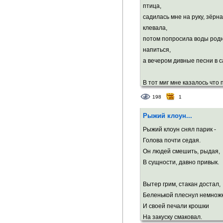
птица,
садилась мне на руку, зёрн
клевала,
потом попросила воды род
напиться,
а вечером дивные песни в с
В тот миг мне казалось что
навечно
198
1
под сенью ветвистых акаци
магнолий,
Рыжий клоун...
какая наивность... а может 
Рыжий клоун снял парик -
беспечность,
Голова почти седая.
но крылья расправив краса
Он людей смешить, рыдая,
волю...
В сущности, давно привык.
Подули ветра, пряча небо л
Вытер грим, стакан достал,
и краски поблекли до серого 
Беленькой плеснул немножк
одночасье...
И своей печали крошки
...но верю всем сердцем, чт
На закуску смаковал.