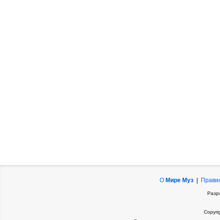
О
Мире Муз
|
Прави
Разр
Copyri