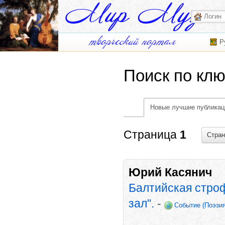
Р
Поиск по клю
Новые лучшие публикац
Страница
1
Стра
Юрий Касянич
Балтийская стро
зал".
-
Событие (Поэзия