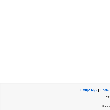
О
Мире Муз
|
Прави
Разр
Copyri