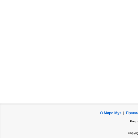
О
Мире Муз
|
Прави
Разр
Copyri