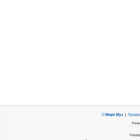
О
Мире Муз
|
Прави
Разр
Copyri