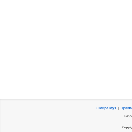
О
Мире Муз
|
Прави
Разр
Copyri