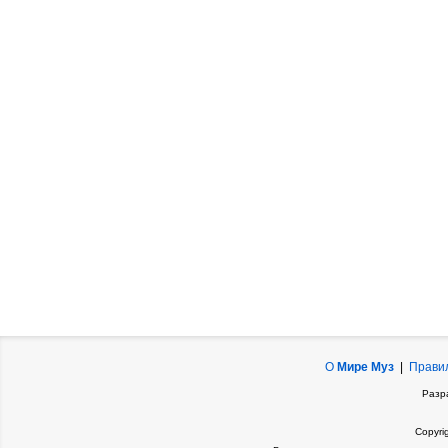
О
Мире Муз
|
Прави
Разр
Copyri